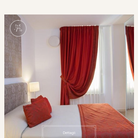
Da €
-7%
Dettagli