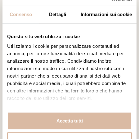
terzi.
Consenso
Dettagli
Informazioni sui cookie
_ga
Google
Utilizzato per inviare
2 anni
dati a Google
Analytics in merito
Questo sito web utilizza i cookie
al dispositivo e al
comportamento
Utilizziamo i cookie per personalizzare contenuti ed
annunci, per fornire funzionalità dei social media e per
dell'utente. Tiene
analizzare il nostro traffico. Condividiamo inoltre
traccia dell'utente
informazioni sul modo in cui utilizza il nostro sito con i
su dispositivi e canali
nostri partner che si occupano di analisi dei dati web,
di marketing.
pubblicità e social media, i quali potrebbero combinarle
_ga_#
Google
Utilizzato per inviare
2 anni
con altre informazioni che ha fornito loro o che hanno
dati a Google
raccolto dal suo utilizzo dei loro servizi.
Analytics in merito
al dispositivo e al
comportamento
Accetta tutti
dell'utente. Tiene
traccia dell'utente