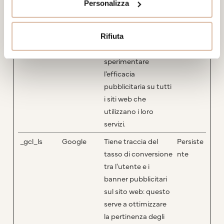
Personalizza
su dispositivi e canali
di marketing.
_gcl_au
Google
Utilizzato da Google
3 mesi
Rifiuta
AdSense per
sperimentare
l'efficacia
pubblicitaria su tutti
i siti web che
utilizzano i loro
servizi.
_gcl_ls
Google
Tiene traccia del
Persiste
tasso di conversione
nte
tra l'utente e i
banner pubblicitari
sul sito web: questo
serve a ottimizzare
la pertinenza degli