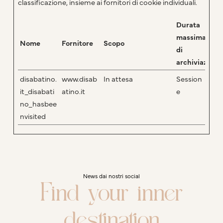
classificazione, insieme ai fornitori di cookie individuali.
Durata
massima
Nome
Fornitore
Scopo
di
archiviazione
disabatino.
www.disab
In attesa
Session
it_disabati
atino.it
e
no_hasbee
nvisited
News dai nostri social
Find your inner
destination