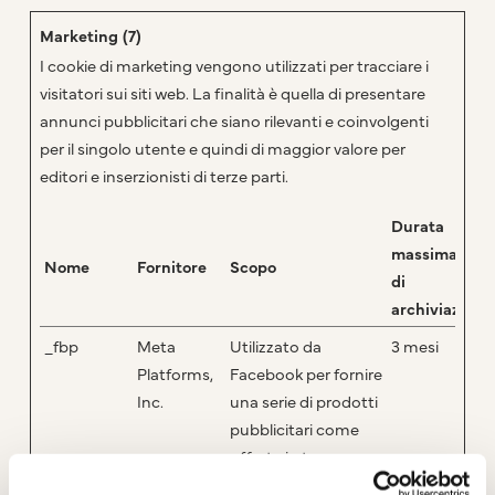
Marketing (7)
I cookie di marketing vengono utilizzati per tracciare i
visitatori sui siti web. La finalità è quella di presentare
annunci pubblicitari che siano rilevanti e coinvolgenti
per il singolo utente e quindi di maggior valore per
editori e inserzionisti di terze parti.
Durata
massima
Nome
Fornitore
Scopo
di
archiviazione
_fbp
Meta
Utilizzato da
3 mesi
Platforms,
Facebook per fornire
Inc.
una serie di prodotti
pubblicitari come
offerte in tempo
reale da inserzionisti