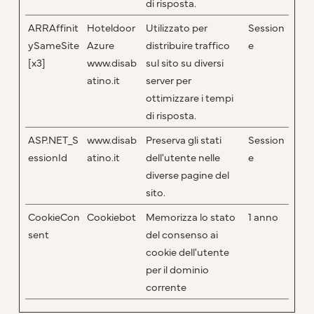
di risposta.
ARRAffinit
Hoteldoor
Utilizzato per
Session
ySameSite
Azure
distribuire traffico
e
[x3]
www.disab
sul sito su diversi
atino.it
server per
ottimizzare i tempi
di risposta.
ASP.NET_S
www.disab
Preserva gli stati
Session
essionId
atino.it
dell'utente nelle
e
diverse pagine del
sito.
CookieCon
Cookiebot
Memorizza lo stato
1 anno
sent
del consenso ai
cookie dell'utente
per il dominio
corrente