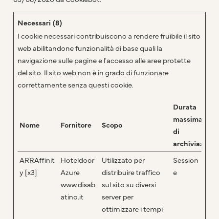
Necessari (8)
I cookie necessari contribuiscono a rendere fruibile il sito
web abilitandone funzionalità di base quali la
navigazione sulle pagine e l'accesso alle aree protette
del sito. Il sito web non è in grado di funzionare
correttamente senza questi cookie.
Durata
massima
Nome
Fornitore
Scopo
di
archiviazione
ARRAffinit
Hoteldoor
Utilizzato per
Session
y [x3]
Azure
distribuire traffico
e
www.disab
sul sito su diversi
atino.it
server per
ottimizzare i tempi