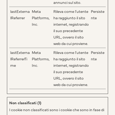
annunci sul sito.
lastExterna
Meta
Rileva come l'utente
Persiste
lReferrer
Platforms,
ha raggiunto il sito
nte
Inc.
internet, registrando
il suo precedente
URL, ovvero il sito
web da cui proviene.
lastExterna
Meta
Rileva come l'utente
Persiste
lReferrerTi
Platforms,
ha raggiunto il sito
nte
me
Inc.
internet, registrando
il suo precedente
URL, ovvero il sito
web da cui proviene.
Non classificati (1)
I cookie non classificati sono i cookie che sono in fase di