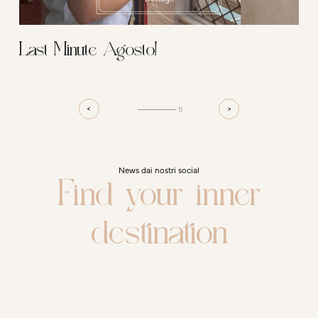
Last Minute Agosto!
As
11
News dai nostri social
Find your inner
destination