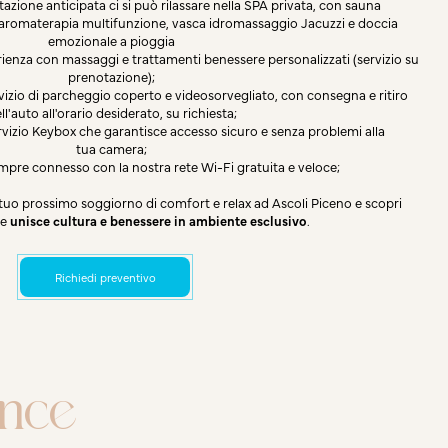
tazione anticipata ci si può rilassare nella SPA privata, con sauna
aromaterapia multifunzione, vasca idromassaggio Jacuzzi e doccia
emozionale a pioggia
perienza con massaggi e trattamenti benessere personalizzati (servizio su
prenotazione);
ervizio di parcheggio coperto e videosorvegliato, con consegna e ritiro
ll'auto all'orario desiderato, su richiesta;
rvizio Keybox che garantisce accesso sicuro e senza problemi alla
tua camera;
empre connesso con la nostra rete Wi-Fi gratuita e veloce;
 tuo prossimo soggiorno di comfort e relax ad Ascoli Piceno e scopri
he
unisce cultura e benessere in ambiente esclusivo
.
Richiedi preventivo
ence