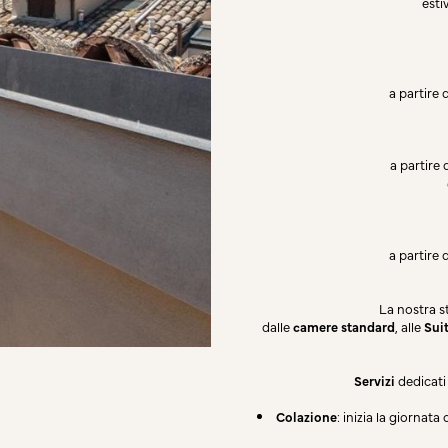
esti
a partire
a partire
a partire
La nostra s
dalle
camere standard
, alle
Sui
Servizi
dedicati 
Colazione
: inizia la giornat