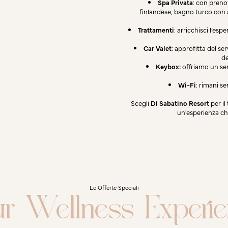
Spa Privata
: con preno
finlandese, bagno turco con 
Trattamenti
: arricchisci l’es
Car Valet
: approfitta del s
de
Keybox:
offriamo un se
Wi-Fi
: rimani s
Scegli
Di Sabatino Resort
per il
un'esperienza c
Le Offerte Speciali
r Wellness Experi