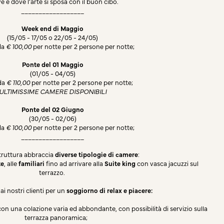
ve e dove l'arte si sposa con il buon cibo.
__________________
Week end di Maggio
(15/05 - 17/05 o 22/05 - 24/05)
 da
€ 100,00
per notte per 2 persone per notte;
Ponte del 01 Maggio
(01/05 - 04/05)
 da
€ 110,00
per notte per 2 persone per notte;
ULTIMISSIME CAMERE DISPONIBILI
Ponte del 02 Giugno
(30/05 - 02/06)
 da
€ 100,00
per notte per 2 persone per notte;
__________________
truttura abbraccia
diverse tipologie di camere
:
te
, alle
familiari
fino ad arrivare alla
Suite king
con vasca jacuzzi sul
terrazzo.
ai nostri clienti per un
soggiorno di relax e piacere:
a con una colazione varia ed abbondante, con possibilità di servizio sulla
terrazza panoramica;