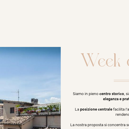
Week e
Siamo in pieno
centro storico
, s
eleganza e prat
La
posizione centrale
facilita l
rendend
La nostra proposta si concentra 