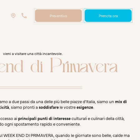
Preventivo
Prenota ora
vieni a visitare una città incantevole..
nd di Primavera
iamo a due passi da una delle più belle piazze d'Italia, siamo un
mix di
icità
, siamo pronti a
soddisfare
le vostre
esigenze
.
'accesso ai
principali punti di interesse
culturali e culinari della città,
o ogni spostamento rapido e conveniente.
suI WEEK END DI PRIMAVERA, quando le giornate sono belle, calde ma